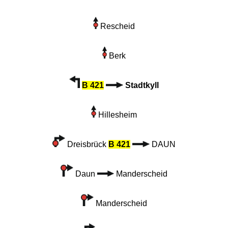
Rescheid
Berk
B 421
Stadtkyll
Hillesheim
Dreisbrück
B 421
DAUN
Daun
Manderscheid
Manderscheid