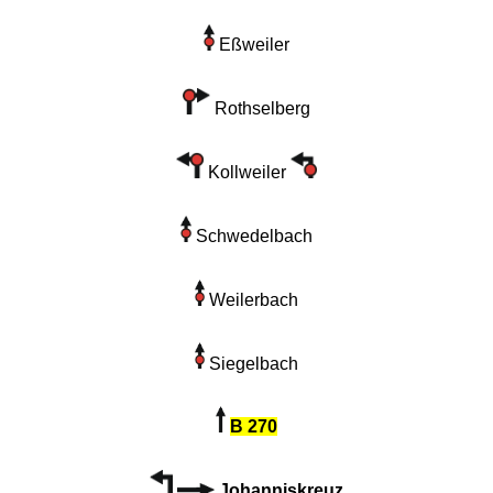
Eßweiler
Rothselberg
Kollweiler
Schwedelbach
Weilerbach
Siegelbach
B 270
Johanniskreuz