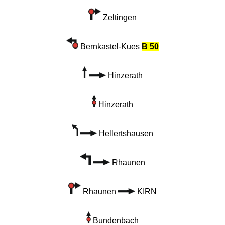
Zeltingen
Bernkastel-Kues
B 50
Hinzerath
Hinzerath
Hellertshausen
Rhaunen
Rhaunen
KIRN
Bundenbach