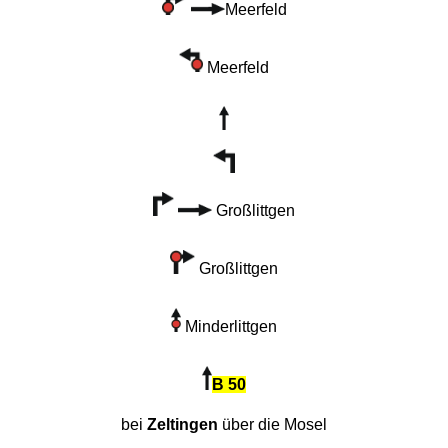
Meerfeld
Meerfeld
Großlittgen
Großlittgen
Minderlittgen
B 50
bei
Zeltingen
über die Mosel