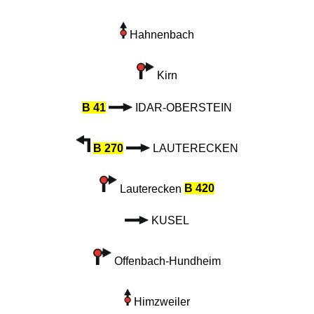
Hahnenbach
Kirn
B 41
IDAR-OBERSTEIN
B 270
LAUTERECKEN
Lauterecken
B 420
KUSEL
Offenbach-Hundheim
Himzweiler